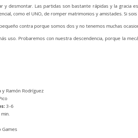
 y desmontar. Las partidas son bastante rápidas y la gracia es i
otencial, como el UNO, de romper matrimonios y amistades. Si sois
un pequeño contra porque somos dos y no tenemos muchas ocasio
ás uso. Probaremos con nuestra descendencia, porque la mecáni
ía y Ramón Rodríguez
Pico
s:
3-6
 min.
 Games