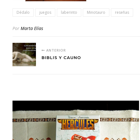
Dédalo
juegos
laberinto
Minotauro
reseñas
Por
Marta Elías
ANTERIOR
BIBLIS Y CAUNO