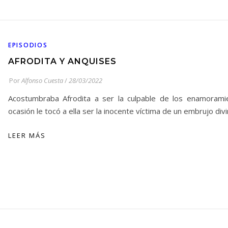
EPISODIOS
AFRODITA Y ANQUISES
Por
Alfonso Cuesta
/
28/03/2022
Acostumbraba Afrodita a ser la culpable de los enamorami
ocasión le tocó a ella ser la inocente víctima de un embrujo di
LEER MÁS