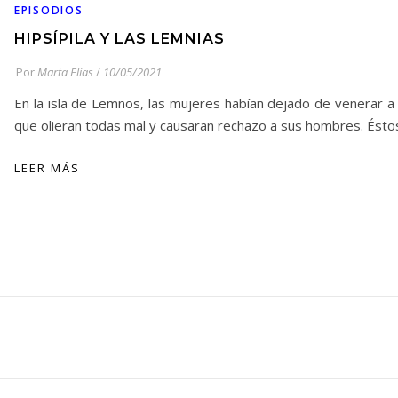
EPISODIOS
HIPSÍPILA Y LAS LEMNIAS
Por
Marta Elías
/
10/05/2021
En la isla de Lemnos, las mujeres habían dejado de venerar a A
que olieran todas mal y causaran rechazo a sus hombres. Ést
LEER MÁS