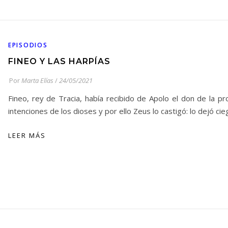
EPISODIOS
FINEO Y LAS HARPÍAS
Por
Marta Elías
/
24/05/2021
Fineo, rey de Tracia, había recibido de Apolo el don de la pro
intenciones de los dioses y por ello Zeus lo castigó: lo dejó ci
LEER MÁS