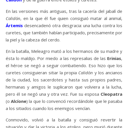
En las versiones más antiguas, tras la cacería del jabalí de
Calidón
, en la que él fue quien consiguió matar al animal,
Ártemis
desencadenó otra desgracia: una lucha contra los
curetes, que también habían participado, precisamente por
la piel y la cabeza del cerdo.
En la batalla, Meleagro mató a los hermanos de su madre y
ésta lo maldijo. Por miedo a las represalias de las
Erinias
,
el héroe se negó a seguir combatiendo. Eso hizo que los
curetes consiguieran sitiar la propia
Calidón
y los ancianos
de la ciudad, los sacerdotes y hasta sus propios padres,
hermanas y amigos le suplicaron que volviera a la lucha,
pero él se negó una y otra vez. Fue su esposa
Cleopatra
(o
Alcíone
) la que lo convenció recordándole que le pasaba
a los sitiados cuando los enemigos vencían.
Conmovido, volvió a la batalla y consiguió revertir la
situación y dar la victoria a los etolios, pero murió durante