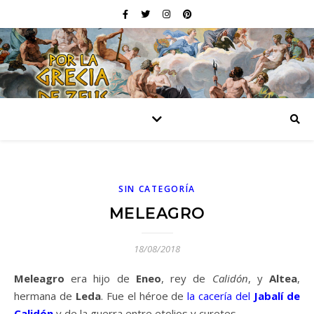
SIN CATEGORÍA
MELEAGRO
18/08/2018
Meleagro
era hijo de
Eneo
, rey de
Calidón
, y
Altea
,
hermana de
Leda
. Fue el héroe de
la cacería del
Jabalí de
Calidón
y de la guerra entre etolios y curetes.