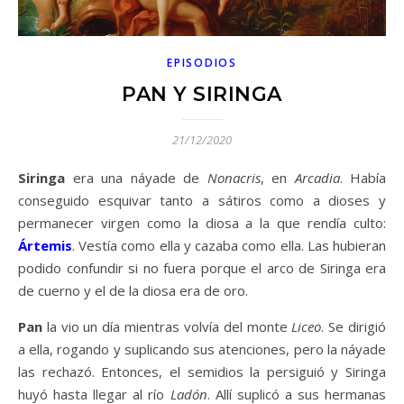
EPISODIOS
PAN Y SIRINGA
21/12/2020
Siringa
era una náyade de
Nonacris
, en
Arcadia
. Había
conseguido esquivar tanto a sátiros como a dioses y
permanecer virgen como la diosa a la que rendía culto:
Ártemis
. Vestía como ella y cazaba como ella. Las hubieran
podido confundir si no fuera porque el arco de Siringa era
de cuerno y el de la diosa era de oro.
Pan
la vio un día mientras volvía del monte
Liceo
. Se dirigió
a ella, rogando y suplicando sus atenciones, pero la náyade
las rechazó. Entonces, el semidios la persiguió y Siringa
huyó hasta llegar al río
Ladón
. Allí suplicó a sus hermanas