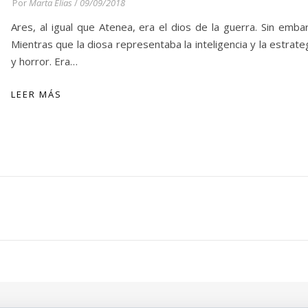
Por
Marta Elías
/
09/09/2018
Ares, al igual que Atenea, era el dios de la guerra. Sin emb
Mientras que la diosa representaba la inteligencia y la estrategi
y horror. Era…
LEER MÁS