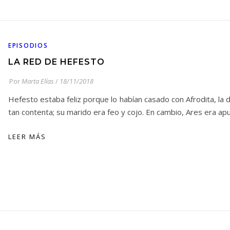
EPISODIOS
LA RED DE HEFESTO
Por
Marta Elías
/
18/11/2018
Hefesto estaba feliz porque lo habían casado con Afrodita, la d
tan contenta; su marido era feo y cojo. En cambio, Ares era a
LEER MÁS