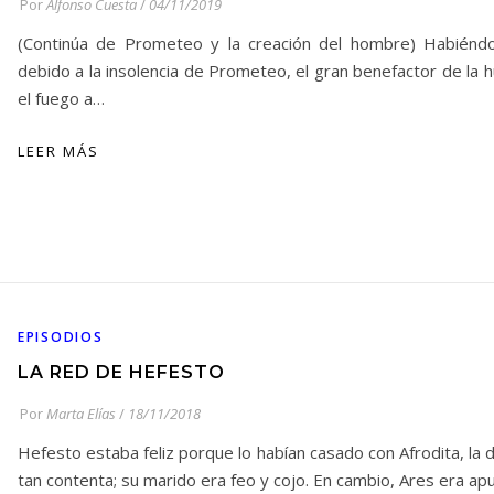
Por
Alfonso Cuesta
/
04/11/2019
(Continúa de Prometeo y la creación del hombre) Habiéndo
debido a la insolencia de Prometeo, el gran benefactor de la h
el fuego a…
LEER MÁS
EPISODIOS
LA RED DE HEFESTO
Por
Marta Elías
/
18/11/2018
Hefesto estaba feliz porque lo habían casado con Afrodita, la d
tan contenta; su marido era feo y cojo. En cambio, Ares era a