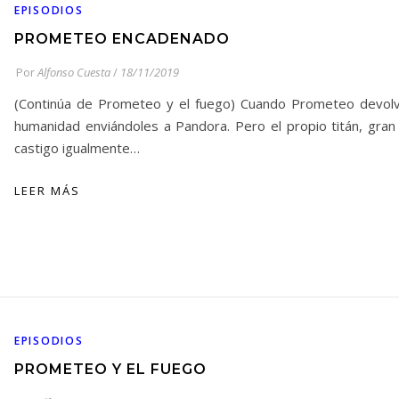
EPISODIOS
PROMETEO ENCADENADO
Por
Alfonso Cuesta
/
18/11/2019
(Continúa de Prometeo y el fuego) Cuando Prometeo devolvi
humanidad enviándoles a Pandora. Pero el propio titán, gran
castigo igualmente…
LEER MÁS
EPISODIOS
PROMETEO Y EL FUEGO