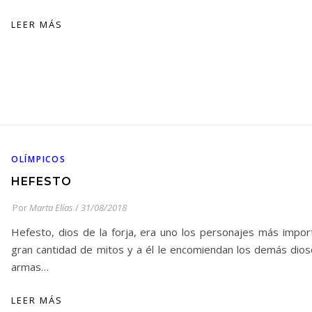
LEER MÁS
OLÍMPICOS
HEFESTO
Por
Marta Elías
/
31/08/2018
Hefesto, dios de la forja, era uno los personajes más import
gran cantidad de mitos y a él le encomiendan los demás diose
armas…
LEER MÁS