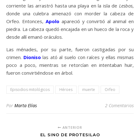
corriente las arrastró hasta una playa en la isla de
Lesbos
,
donde una culebra amenazó con morder la cabeza de
Orfeo. Entonces,
Apolo
apareció y convirtió al animal en
piedra. La cabeza quedó encajada en un hueco de la roca y
desde allí emanó oráculos.
Las ménades, por su parte, fueron castigadas por su
crimen.
Dioniso
las ató al suelo con raíces y ellas mismas
poco a poco, mientras se retorcían en intentaban huir,
fueron convirtiéndose en árbol.
Episodios mitológicos
Héroes
muerte
Orfeo
Por
Marta Elías
2 Comentarios
ANTERIOR
EL SINO DE PROTESILAO