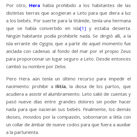
Por otro,
Hera
había prohibido a los habitantes de las
distintas tierras que acogieran a Leto para que diera a luz
a los bebés. Por suerte para la titánide, tenía una hermana
que se había convertido en isla
[1]
y estaba desierta.
Ningún habitante podía prohibirle nada. Se dirigió allí, a la
isla errante de
Ogigia
, que a partir de aquel momento fue
anclada con cadenas al fondo del mar por el propio Zeus
para proporcionar un lugar seguro a Leto. Desde entonces
cambió su nombre por
Delos
.
Pero Hera aún tenía un último recurso para impedir el
nacimiento: prohibir a
Ilitía
, la diosa de los partos, que
acudiera a asistir el alumbramiento. Leto salió de cuentas y
pasó nueve días entre grandes dolores sin poder hacer
nada para que nacieran sus bebés. Finalmente, los demás
dioses, movidos por la compasión, sobornaron a Ilitía con
un collar de ámbar de nueve codos para que fuera a auxiliar
a la parturienta.