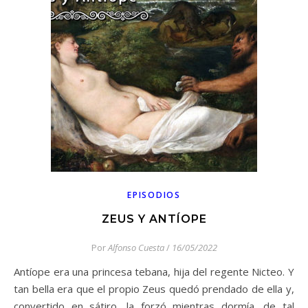
EPISODIOS
ZEUS Y ANTÍOPE
Por
Alfonso Cuesta
/
16/05/2022
Antíope era una princesa tebana, hija del regente Nicteo. Y
tan bella era que el propio Zeus quedó prendado de ella y,
convertido en sátiro, la forzó mientras dormía, de tal