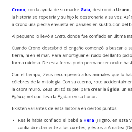
Crono
, con la ayuda de su madre
Gaia
, destronó a
Urano
,
la historia se repetiría y su hijo le destronaría a su vez.
a Crono una piedra envuelta en pañales en sustitución del 
Al pequeño lo llevó a
Creta
, donde fue confiado en última ins
Cuando Crono descubrió el engaño comenzó a buscar a su h
tierra, ni en el mar. Para amortiguar el ruido del llanto pidi
forma ruidosa. De esta forma pudo permanecer oculto hasta 
Con el tiempo, Zeus recompensó a los animales que lo había
célebres de la mitología. Con su cuerno, roto accidentalme
la cabra murió, Zeus utilizó su piel para crear la
Égida
, un e
Egíoco
, «el que lleva la Égida» en su honor.
Existen variantes de esta historia en ciertos puntos:
Rea le había confiado el bebé a
Hera
(Higino, en esta 
confía directamente a los curetes, y éstos a Amaltea (Dio