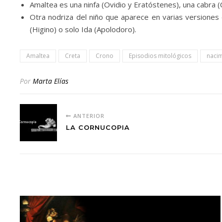
Amaltea es una ninfa (Ovidio y Eratóstenes), una cabra (Ca
Otra nodriza del niño que aparece en varias versiones
(Higino) o solo Ida (Apolodoro).
Amaltea
Creta
Crono
Episodios mitológicos
naci
Por
Marta Elías
ANTERIOR
LA CORNUCOPIA