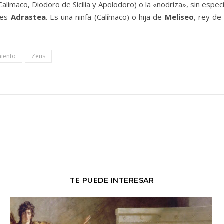
límaco, Diodoro de Sicilia y Apolodoro) o la «nodriza», sin especif
 es
Adrastea
. Es una ninfa (Calímaco) o hija de
Meliseo
, rey de
miento
Zeus
TE PUEDE INTERESAR