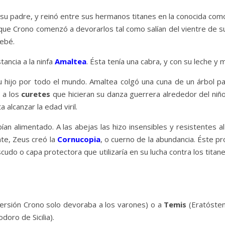
 su padre, y reinó entre sus hermanos titanes en la conocida co
 Así que Crono comenzó a devorarlos tal como salían del vientre de
bebé.
tancia a la ninfa
Amaltea
. Ésta tenía una cabra, y con su leche y 
ijo por todo el mundo. Amaltea colgó una cuna de un árbol para 
ó a los
curetes
que hicieran su danza guerrera alrededor del niño
alcanzar la edad viril.
n alimentado. A las abejas las hizo insensibles y resistentes al
nte, Zeus creó la
Cornucopia
, o cuerno de la abundancia. Éste p
scudo o capa protectora que utilizaría en su lucha contra los tita
versión Crono solo devoraba a los varones) o a
Temis
(Eratóstene
doro de Sicilia).