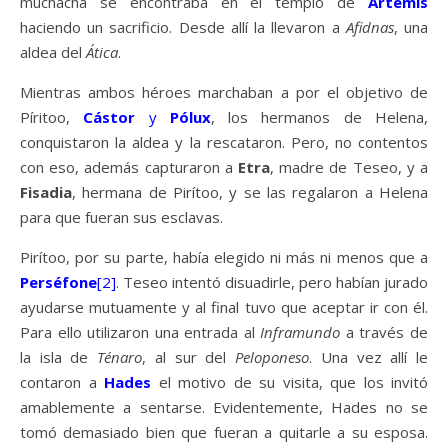
muchacha se encontraba en el templo de
Ártemis
haciendo un sacrificio. Desde allí la llevaron a
Afidnas
, una
aldea del
Ática
.
Mientras ambos héroes marchaban a por el objetivo de
Píritoo,
Cástor
y
Pólux
, los hermanos de Helena,
conquistaron la aldea y la rescataron. Pero, no contentos
con eso, además capturaron a
Etra
, madre de Teseo, y a
Fisadia
, hermana de Pirítoo, y se las regalaron a Helena
para que fueran sus esclavas.
Pirítoo, por su parte, había elegido ni más ni menos que a
Perséfone
[2]
. Teseo intentó disuadirle, pero habían jurado
ayudarse mutuamente y al final tuvo que aceptar ir con él.
Para ello utilizaron una entrada al
Inframundo
a través de
la isla de
Ténaro
, al sur del
Peloponeso
. Una vez allí le
contaron a
Hades
el motivo de su visita, que los invitó
amablemente a sentarse. Evidentemente, Hades no se
tomó demasiado bien que fueran a quitarle a su esposa.