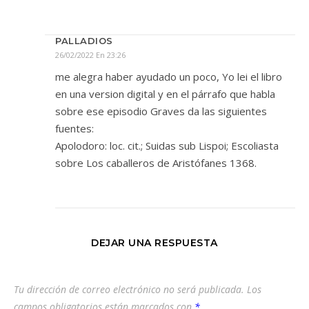
PALLADIOS
26/02/2022 En 23:26
me alegra haber ayudado un poco, Yo lei el libro
en una version digital y en el párrafo que habla
sobre ese episodio Graves da las siguientes
fuentes:
Apolodoro: loc. cit.; Suidas sub Lispoi; Escoliasta
sobre Los caballeros de Aristófanes 1368.
DEJAR UNA RESPUESTA
Tu dirección de correo electrónico no será publicada.
Los
campos obligatorios están marcados con
*