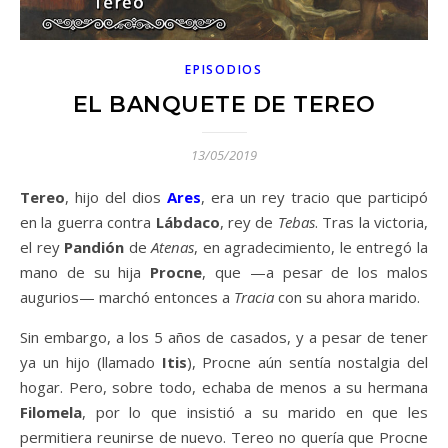
EPISODIOS
EL BANQUETE DE TEREO
13/05/2019
Tereo
, hijo del dios
Ares
, era un rey tracio que participó
en la guerra contra
Lábdaco
, rey de
Tebas
. Tras la victoria,
el rey
Pandión
de
Atenas
, en agradecimiento, le entregó la
mano de su hija
Procne
, que —a pesar de los malos
augurios— marchó entonces a
Tracia
con su ahora marido.
Sin embargo, a los 5 años de casados, y a pesar de tener
ya un hijo (llamado
Itis
), Procne aún sentía nostalgia del
hogar. Pero, sobre todo, echaba de menos a su hermana
Filomela
, por lo que insistió a su marido en que les
permitiera reunirse de nuevo. Tereo no quería que Procne