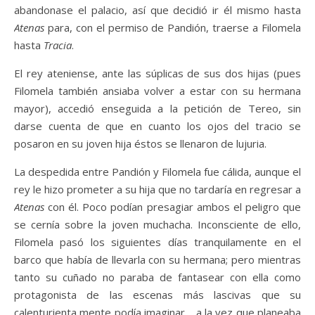
abandonase el palacio, así que decidió ir él mismo hasta
Atenas
para, con el permiso de Pandión, traerse a Filomela
hasta
Tracia
.
El rey ateniense, ante las súplicas de sus dos hijas (pues
Filomela también ansiaba volver a estar con su hermana
mayor), accedió enseguida a la petición de Tereo, sin
darse cuenta de que en cuanto los ojos del tracio se
posaron en su joven hija éstos se llenaron de lujuria.
La despedida entre Pandión y Filomela fue cálida, aunque el
rey le hizo prometer a su hija que no tardaría en regresar a
Atenas
con él. Poco podían presagiar ambos el peligro que
se cernía sobre la joven muchacha. Inconsciente de ello,
Filomela pasó los siguientes días tranquilamente en el
barco que había de llevarla con su hermana; pero mientras
tanto su cuñado no paraba de fantasear con ella como
protagonista de las escenas más lascivas que su
calenturienta mente podía imaginar… a la vez que planeaba