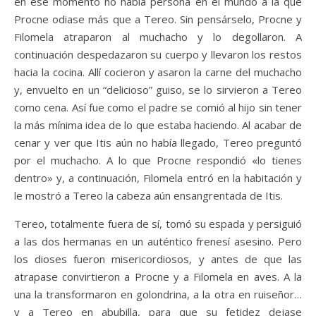
en ese momento no había persona en el mundo a la que
Procne odiase más que a Tereo. Sin pensárselo, Procne y
Filomela atraparon al muchacho y lo degollaron. A
continuación despedazaron su cuerpo y llevaron los restos
hacia la cocina. Allí cocieron y asaron la carne del muchacho
y, envuelto en un “delicioso” guiso, se lo sirvieron a Tereo
como cena. Así fue como el padre se comió al hijo sin tener
la más mínima idea de lo que estaba haciendo. Al acabar de
cenar y ver que Itis aún no había llegado, Tereo preguntó
por el muchacho. A lo que Procne respondió «lo tienes
dentro» y, a continuación, Filomela entró en la habitación y
le mostró a Tereo la cabeza aún ensangrentada de Itis.
Tereo, totalmente fuera de sí, tomó su espada y persiguió
a las dos hermanas en un auténtico frenesí asesino. Pero
los dioses fueron misericordiosos, y antes de que las
atrapase convirtieron a Procne y a Filomela en aves. A la
una la transformaron en golondrina, a la otra en ruiseñor…
y a Tereo en abubilla, para que su fetidez dejase