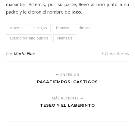
manantial. Ártemis, por su parte, llevó al niño junto a su
padre y le dieron el nombre de
Iaco
.
Ártemis
castigos
Dioniso
dioses
Episodios mitológicos
Némesis
Por
Marta Elías
3 Comentarios
ANTERIOR
PASATIEMPOS: CASTIGOS
MÁS RECIENTE
TESEO Y EL LABERINTO