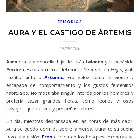
EPISODIOS
AURA Y EL CASTIGO DE ÁRTEMIS
14/09/2020
Aura
era una doncella, hija del titán
Lelanto
y la oceánide
Peribea
. Habitaba cerca del monte
Díndimo
, en
Frigia
, y allí
cazaba junto a
Ártemis
. Era veloz como el viento y
escapaba del comportamiento y los gustos femeninos
habituales. No mostraba ningún interés por los hombres y
prefería cazar grandes fieras, como leones y osos
salvajes, que ciervos y pequeñas liebres.
Un día, mientras descansaba en las horas de más calor,
Aura se quedó dormida sobre la hierba. Durante su sueño
tuvo una visión:
Eros
cazaba en los bosques, mientras su