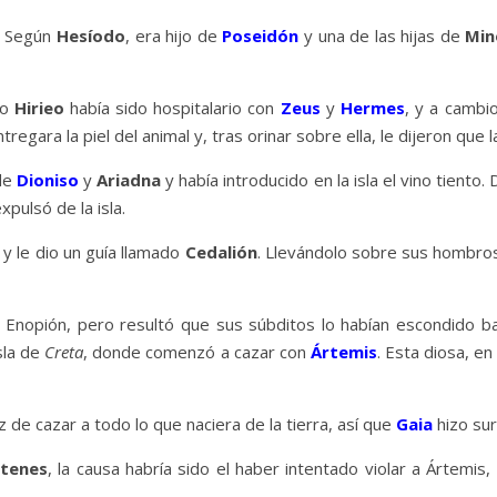
. Según
Hesíodo
, era hijo de
Poseidón
y una de las hijas de
Min
do
Hirieo
había sido hospitalario con
Zeus
y
Hermes
, y a cambio
egara la piel del animal y, tras orinar sobre ella, le dijeron que la
 de
Dioniso
y
Ariadna
y había introducido en la isla el vino tiento.
xpulsó de la isla.
y le dio un guía llamado
Cedalión
. Llevándolo sobre sus hombros
nopión, pero resultó que sus súbditos lo habían escondido ba
sla de
Creta
, donde comenzó a cazar con
Ártemis
. Esta diosa, e
z de cazar a todo lo que naciera de la tierra, así que
Gaia
hizo sur
stenes
, la causa habría sido el haber intentado violar a Ártemis,