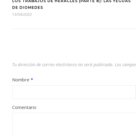
LOS TRABAJOS DE HERACLES (PARTE 8): LAS YEGUAS
DE DIOMEDES
13/04/2020
Tu dirección de correo electrónico no será publicada.
Los campos
Nombre
*
Comentario