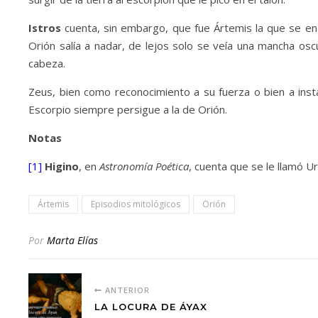
Istros
cuenta, sin embargo, que fue Ártemis la que se en
Orión salía a nadar, de lejos solo se veía una mancha oscu
cabeza.
Zeus, bien como reconocimiento a su fuerza o bien a insta
Escorpio siempre persigue a la de Orión.
Notas
[1]
Higino
, en
Astronomía Poética
, cuenta que se le llamó U
Ártemis
Episodios mitológicos
Orión
Por
Marta Elías
ANTERIOR
LA LOCURA DE ÁYAX