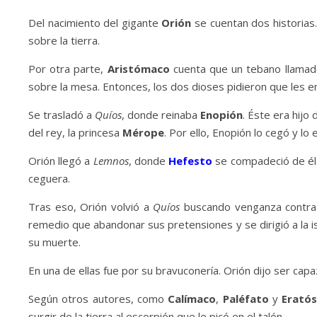
Del nacimiento del gigante
Orión
se cuentan dos historias
sobre la tierra.
Por otra parte,
Aristómaco
cuenta que un tebano llama
sobre la mesa. Entonces, los dos dioses pidieron que les entr
Se trasladó a
Quíos
, donde reinaba
Enopión
. Éste era hijo
del rey, la princesa
Mérope
. Por ello, Enopión lo cegó y lo e
Orión llegó a
Lemnos
, donde
Hefesto
se compadeció de él 
ceguera.
Tras eso, Orión volvió a
Quíos
buscando venganza contra E
remedio que abandonar sus pretensiones y se dirigió a la i
su muerte.
En una de ellas fue por su bravuconería. Orión dijo ser capa
Según otros autores, como
Calímaco
,
Paléfato
y
Erató
surgir de la tierra al escorpión que le picó en el talón.