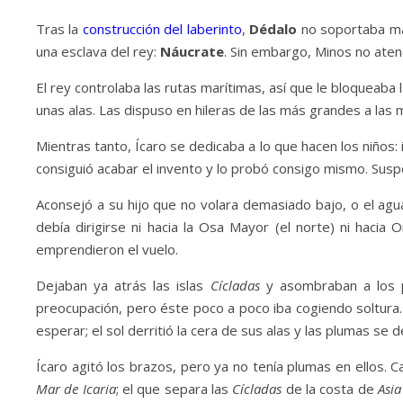
Tras la
construcción del laberinto
,
Dédalo
no soportaba más
una esclava del rey:
Náucrate
. Sin embargo, Minos no aten
El rey controlaba las rutas marítimas, así que le bloqueaba 
unas alas. Las dispuso en hileras de las más grandes a las m
Mientras tanto, Ícaro se dedicaba a lo que hacen los niños: i
consiguió acabar el invento y lo probó consigo mismo. Suspe
Aconsejó a su hijo que no volara demasiado bajo, o el agua 
debía dirigirse ni hacia la Osa Mayor (el norte) ni hacia
emprendieron el vuelo.
Dejaban ya atrás las islas
Cícladas
y asombraban a los p
preocupación, pero éste poco a poco iba cogiendo soltura.
esperar; el sol derritió la cera de sus alas y las plumas se
Ícaro agitó los brazos, pero ya no tenía plumas en ellos. 
Mar de Icaria
; el que separa las
Cícladas
de la costa de
Asi