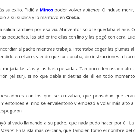
 su exilio. Pidió a
Minos
poder volver a
Atenas
. O incluso morir
dió a su súplica y lo mantuvo en
Creta
.
la salida también por esa vía. Al inventor sólo le quedaba el aire.
ás pequeñas, las ató entre ellas con lino y las pegó con cera. Lue
ncordiar al padre mientras trabaja. Intentaba coger las plumas al 
ndido en el aire, viendo que funcionaba, dio instrucciones a Ícaro
mojaría las alas y las haría pesadas. Tampoco demasiado alto, o e
 Orión (el sur), si no que debía ir detrás de él en todo momento
escadores con los que se cruzaban, que pensaban que eran 
 Y entonces el niño se envalentonó y empezó a volar más alto a
 despegaron.
Cayó al vacío llamando a su padre, que nada pudo hacer por él. L
a Menor
. En la isla más cercana, que también tomó el nombre del 