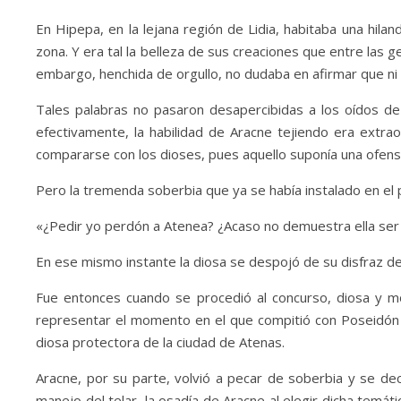
En Hipepa, en la lejana región de Lidia, habitaba una hil
zona. Y era tal la belleza de sus creaciones que entre las 
embargo, henchida de orgullo, no dudaba en afirmar que ni s
Tales palabras no pasaron desapercibidas a los oídos de l
efectivamente, la habilidad de Aracne tejiendo era extra
compararse con los dioses, pues aquello suponía una ofensa
Pero la tremenda soberbia que ya se había instalado en el p
«
¿Pedir yo perdón a Atenea? ¿Acaso no demuestra ella ser i
En ese mismo instante la diosa se despojó de su disfraz d
Fue entonces cuando se procedió al concurso, diosa y mor
representar el momento en el que compitió con Poseidón p
diosa protectora de la ciudad de Atenas.
Aracne, por su parte, volvió a pecar de soberbia y se dec
manejo del telar, la osadía de Aracne al elegir dicha temá