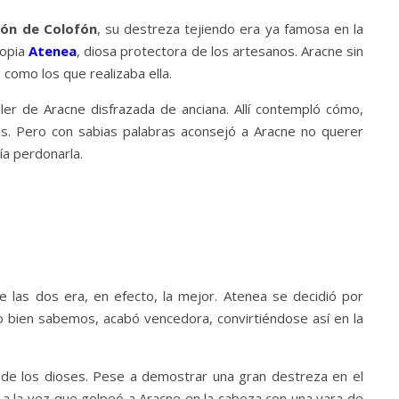
ón de Colofón
, su destreza tejiendo era ya famosa en la
ropia
Atenea
, diosa protectora de los artesanos. Aracne sin
 como los que realizaba ella.
ller de Aracne disfrazada de anciana. Allí contempló cómo,
les. Pero con sabias palabras aconsejó a Aracne no querer
ía perdonarla.
e las dos era, en efecto, la mejor. Atenea se decidió por
o bien sabemos, acabó vencedora, convirtiéndose así en la
es de los dioses. Pese a demostrar una gran destreza en el
r a la vez que golpeó a Aracne en la cabeza con una vara de