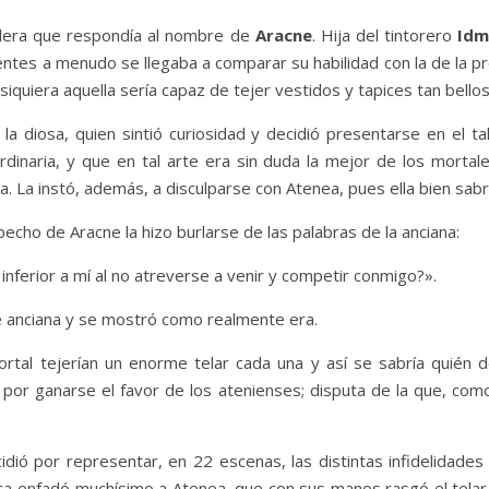
andera que respondía al nombre de
Aracne
. Hija del tintorero
Idm
gentes a menudo se llegaba a comparar su habilidad con la de la p
iquiera aquella sería capaz de tejer vestidos y tapices tan bellos
a diosa, quien sintió curiosidad y decidió presentarse en el ta
ordinaria, y que en tal arte era sin duda la mejor de los morta
. La instó, además, a disculparse con Atenea, pues ella bien sabr
echo de Aracne la hizo burlarse de las palabras de la anciana:
nferior a mí al no atreverse a venir y competir conmigo?
»
.
e anciana y se mostró como realmente era.
tal tejerían un enorme telar cada una y así se sabría quién d
or ganarse el favor de los atenienses; disputa de la que, com
idió por representar, en 22 escenas, las distintas infidelidad
tica enfadó muchísimo a Atenea, que con sus manos rasgó el tela