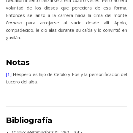
Dedalión intentó lanzarse a ella cuatro veces. Pero no era
voluntad de los dioses que pereciera de esa forma.
Entonces se lanzó a la carrera hacia la cima del monte
Parnaso
para arrojarse al vacío desde allí. Apolo,
compadecido, le dio alas durante su caída y lo convirtió en
gavilán.
Notas
[1]
Héspero es hijo de Céfalo y Eos y la personificación del
Lucero del alba.
Bibliografía
Ovidio:
Metamorfosis
XI, 290 – 345