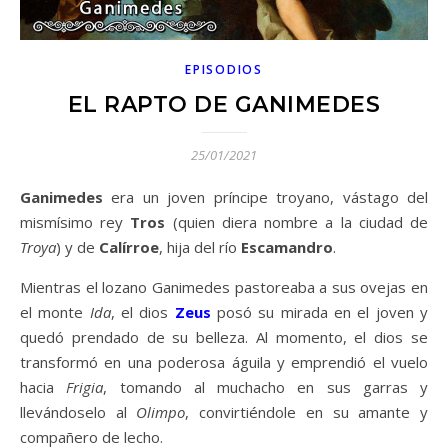
EPISODIOS
EL RAPTO DE GANIMEDES
25/01/2021
Ganimedes
era un joven príncipe troyano, vástago del
mismísimo rey
Tros
(quien diera nombre a la ciudad de
Troya
) y de
Calírroe
, hija del río
Escamandro
.
Mientras el lozano Ganimedes pastoreaba a sus ovejas en
el monte
Ida
, el dios
Zeus
posó su mirada en el joven y
quedó prendado de su belleza. Al momento, el dios se
transformó en una poderosa águila y emprendió el vuelo
hacia
Frigia
, tomando al muchacho en sus garras y
llevándoselo al
Olimpo
, convirtiéndole en su amante y
compañero de lecho.