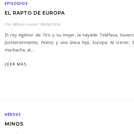
EPISODIOS
EL RAPTO DE EUROPA
Por
Alfonso Cuesta
/
08/04/2019
El rey Agénor de Tiro y su mujer, la náyade Teléfasa, tuviero
posteriormente, Fineo) y una única hija, Europa. Al crecer
muchacha, al…
LEER MÁS
HÉROES
MINOS