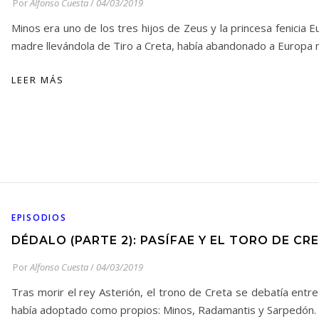
Por
Alfonso Cuesta
/
04/03/2019
Minos era uno de los tres hijos de Zeus y la princesa fenicia E
madre llevándola de Tiro a Creta, había abandonado a Europa
LEER MÁS
EPISODIOS
DÉDALO (PARTE 2): PASÍFAE Y EL TORO DE CR
Por
Alfonso Cuesta
/
04/03/2019
Tras morir el rey Asterión, el trono de Creta se debatía entr
había adoptado como propios: Minos, Radamantis y Sarpedón. El