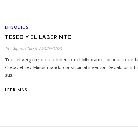
EPISODIOS
TESEO Y EL LABERINTO
Por
Alfonso Cuesta
/
20/09/2020
Tras el vergonzoso nacimiento del Minotauro, producto de l
Creta, el rey Minos mandó construir al inventor Dédalo un intr
sus…
LEER MÁS